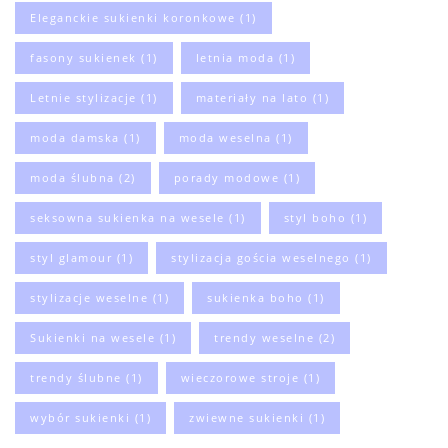
Eleganckie sukienki koronkowe
(1)
fasony sukienek
(1)
letnia moda
(1)
Letnie stylizacje
(1)
materiały na lato
(1)
moda damska
(1)
moda weselna
(1)
moda ślubna
(2)
porady modowe
(1)
seksowna sukienka na wesele
(1)
styl boho
(1)
styl glamour
(1)
stylizacja gościa weselnego
(1)
stylizacje weselne
(1)
sukienka boho
(1)
Sukienki na wesele
(1)
trendy weselne
(2)
trendy ślubne
(1)
wieczorowe stroje
(1)
wybór sukienki
(1)
zwiewne sukienki
(1)