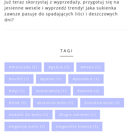
Już teraz skorzystaj z wyprzedaży, przygotuj się na
jesienne wesele i wyprzedź trendy! Jaka sukienka
zawsze pasuje do spadających liści i deszczowych
dni?
TAGI
#dresscode
(1)
#goście
(1)
#moda
(1)
#outfit
(1)
#plener
(1)
#poradnik
(1)
#styl
(1)
#ubieramsię
(1)
#wesele
(2)
#ślub
(1)
akcesoria boho
(1)
biżuteria boho
(1)
dodatki do boho
(1)
Długie sukienki
(1)
elegancja boho
(1)
eleganckie kreacje
(1)